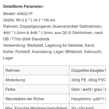
Detaillierte Parameter:
Modell: 406021P
Größe: W12.2 * L18.3 * H6.4m
Rahmen: Doppelgezogener, feuerverzinkter Stahlrahmen,
Φ60 * 1,5mm & Φ48 * 1,5mm, aus Q215 Stahlrohren, nach
GB / T700-2006 Standards
Verwendung: Werkstatt, Lagerung für Getreide, Sand,
Kohle, Rohstoff, Ausrüstung, Lager, Militärzelt, Viehzucht,
Lager
Rahmen
Doppeltes beugtes feu
Abdeckung
300g PE, 450g PVC, 
Farbe
Grün / weiß / grau / bl
Wandstärke der Rohre
Hauptrohre: φ60*1.5
Max. Erlaubte Windgeschwindigkeit
50--100 km/h