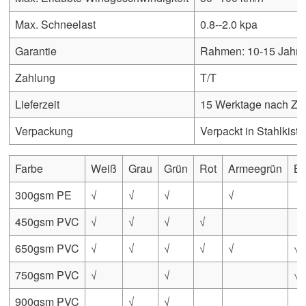
Max. Schneelast
0.8--2.0 kpa
Garantie
Rahmen: 10-15 Jahre 
Zahlung
T/T
Lieferzeit
15 Werktage nach Za
Verpackung
Verpackt in Stahlkist
Farbe
Weiß
Grau
Grün
Rot
Armeegrün
Bl
300gsm PE
√
√
√
√
450gsm PVC
√
√
√
√
650gsm PVC
√
√
√
√
√
√
750gsm PVC
√
√
√
900gsm PVC
√
√