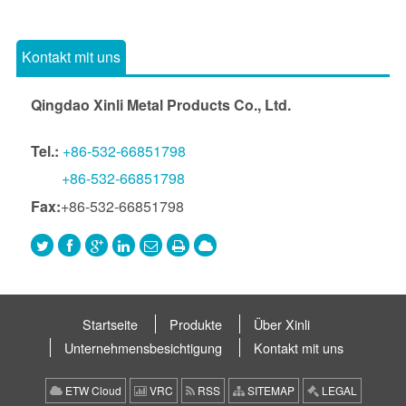
Kontakt mit uns
Qingdao Xinli Metal Products Co., Ltd.
Tel.:
+86-532-66851798
+86-532-66851798
Fax:
+86-532-66851798
Startseite
Produkte
Über Xinli
Unternehmensbesichtigung
Kontakt mit uns
ETW Cloud
VRC
RSS
SITEMAP
LEGAL