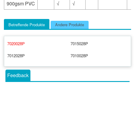
900gsm PVC
√
√
Betreffende Produkte
Andere Produkte
7020028P
7015028P
7012028P
7010028P
Feedback