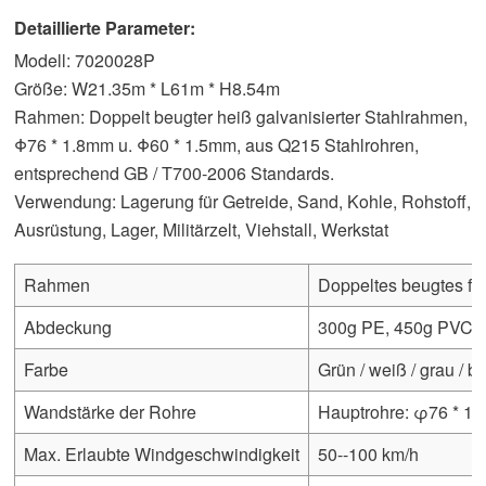
Detaillierte Parameter:
Modell: 7020028P
Größe: W21.35m * L61m * H8.54m
Rahmen: Doppelt beugter heiß galvanisierter Stahlrahmen,
Φ76 * 1.8mm u. Φ60 * 1.5mm, aus Q215 Stahlrohren,
entsprechend GB / T700-2006 Standards.
Verwendung: Lagerung für Getreide, Sand, Kohle, Rohstoff,
Ausrüstung, Lager, Militärzelt, Viehstall, Werkstat
Rahmen
Doppeltes beugtes feu
Abdeckung
300g PE, 450g PVC, 
Farbe
Grün / weiß / grau / bl
Wandstärke der Rohre
Hauptrohre: φ76 * 1,
Max. Erlaubte Windgeschwindigkeit
50--100 km/h