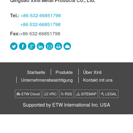
Qingdao Xinli Metal Products Co., Ltd.
Tel.:
+86-532-66851798
+86-532-66851798
Fax:
+86-532-66851798
Startseite
Produkte
Über Xinli
Unternehmensbesichtigung
Kontakt mit uns
ETW Cloud
VRC
RSS
SITEMAP
LEGAL
Supported by ETW International Inc. USA