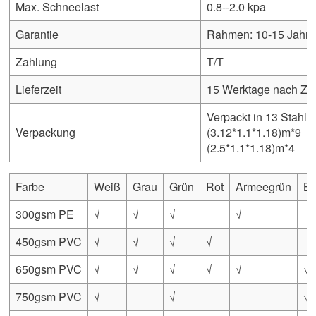
Max. Schneelast
0.8--2.0 kpa
Garantie
Rahmen: 10-15 Jahre 
Zahlung
T/T
Lieferzeit
15 Werktage nach Za
Verpackt in 13 Stahlk
Verpackung
(3.12*1.1*1.18)m*9
(2.5*1.1*1.18)m*4
Farbe
Weiß
Grau
Grün
Rot
Armeegrün
Bl
300gsm PE
√
√
√
√
450gsm PVC
√
√
√
√
650gsm PVC
√
√
√
√
√
√
750gsm PVC
√
√
√